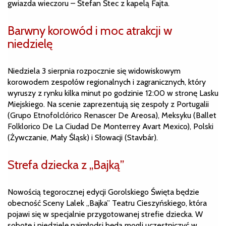
gwiazda wieczoru – Štefan Štec z kapelą Fajta.
Barwny korowód i moc atrakcji w
niedzielę
Niedziela 3 sierpnia rozpocznie się widowiskowym
korowodem zespołów regionalnych i zagranicznych, który
wyruszy z rynku kilka minut po godzinie 12:00 w stronę Lasku
Miejskiego. Na scenie zaprezentują się zespoły z Portugalii
(Grupo Etnofolclórico Renascer De Areosa), Meksyku (Ballet
Folklorico De La Ciudad De Monterrey Avart Mexico), Polski
(Żywczanie, Mały Śląsk) i Słowacji (Stavbár).
Strefa dziecka z „Bajką”
Nowością tegorocznej edycji Gorolskiego Święta będzie
obecność Sceny Lalek „Bajka” Teatru Cieszyńskiego, która
pojawi się w specjalnie przygotowanej strefie dziecka. W
sobotę i niedzielę najmłodsi będą mogli uczestniczyć w