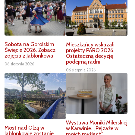
Sobota na Gorolskim
Mieszkańcy wskazali
Święcie 2026. Zobacz
projekty PARO 2026.
zdjęcia z Jabłonkowa
Ostateczną decyzję
podejmą radni
06 sierpnia 2026
06 sierpnia 2026
Wystawa Moniki Milerskiej
Most nad Olzą w
w Karwinie. „Pejzaże w
Jabłonkowie zostanie
moich myślach”