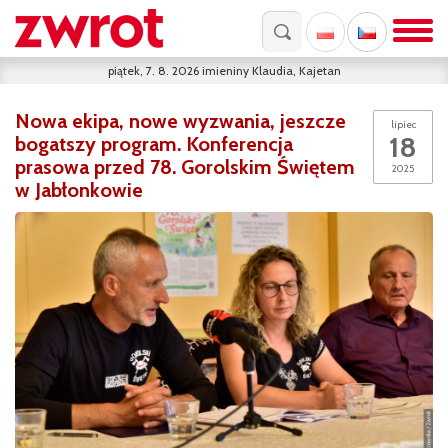
piątek, 7. 8. 2026
imieniny
Klaudia, Kajetan
Nowa ekipa, nowe wyzwania, jeszcze
lipiec
18
bogatszy program. Konferencja
prasowa przed 78. Gorolskim Świętem
2025
w Jabłonkowie