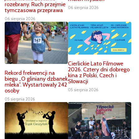
rozebrany. Ruch przejmie
06 sierpnia 2026
tymczasowa przeprawa
06 sierpnia 2026
Cierlickie Lato Filmowe
2026. Cztery dni dobrego
Rekord frekwencji na
kina z Polski, Czech i
biegu „O gliniany dzbanek
Słowacji
mleka”. Wystartowały 242
osoby
05 sierpnia 2026
05 sierpnia 2026