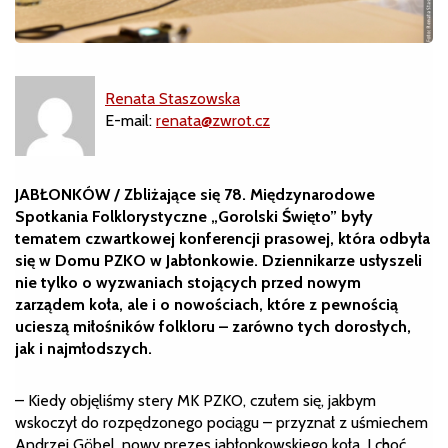
Renata Staszowska
E-mail:
renata@zwrot.cz
JABŁONKÓW / Zbliżające się 78. Międzynarodowe
Spotkania Folklorystyczne „Gorolski Święto” były
tematem czwartkowej konferencji prasowej, która odbyła
się w Domu PZKO w Jabłonkowie. Dziennikarze usłyszeli
nie tylko o wyzwaniach stojących przed nowym
zarządem koła, ale i o nowościach, które z pewnością
ucieszą miłośników folkloru – zarówno tych dorosłych,
jak i najmłodszych.
– Kiedy objęliśmy stery MK PZKO, czułem się, jakbym
wskoczył do rozpędzonego pociągu – przyznał z uśmiechem
Andrzej Göbel, nowy prezes jabłonkowskiego koła. I choć