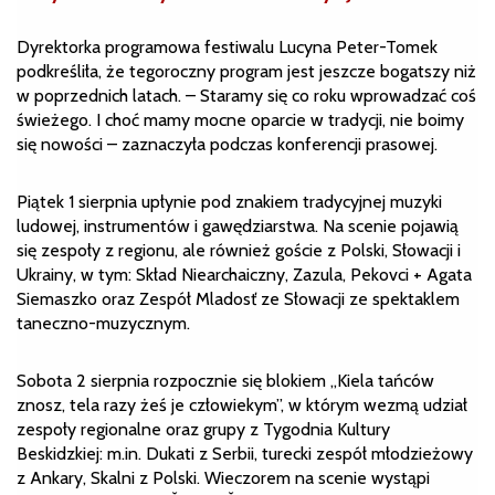
Dyrektorka programowa festiwalu Lucyna Peter-Tomek
podkreśliła, że tegoroczny program jest jeszcze bogatszy niż
w poprzednich latach. – Staramy się co roku wprowadzać coś
świeżego. I choć mamy mocne oparcie w tradycji, nie boimy
się nowości – zaznaczyła podczas konferencji prasowej.
Piątek 1 sierpnia upłynie pod znakiem tradycyjnej muzyki
ludowej, instrumentów i gawędziarstwa. Na scenie pojawią
się zespoły z regionu, ale również goście z Polski, Słowacji i
Ukrainy, w tym: Skład Niearchaiczny, Zazula, Pekovci + Agata
Siemaszko oraz Zespół Mladosť ze Słowacji ze spektaklem
taneczno-muzycznym.
Sobota 2 sierpnia rozpocznie się blokiem „Kiela tańców
znosz, tela razy żeś je człowiekym”, w którym wezmą udział
zespoły regionalne oraz grupy z Tygodnia Kultury
Beskidzkiej: m.in. Dukati z Serbii, turecki zespół młodzieżowy
z Ankary, Skalni z Polski. Wieczorem na scenie wystąpi