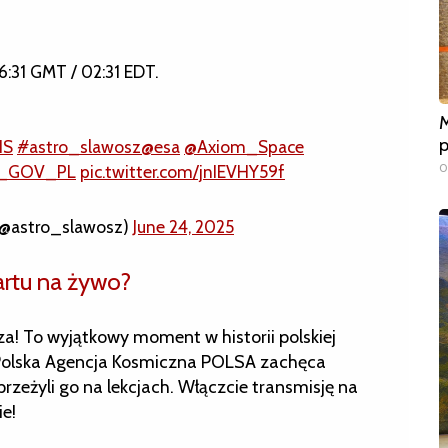
6:31 GMT / 02:31 EDT.
M
p
IS
#astro_slawosz
@esa
@Axiom_Space
0
_GOV_PL
pic.twitter.com/jnIEVHY59f
(@astro_slawosz)
June 24, 2025
artu na żywo?
a! To wyjątkowy moment w historii polskiej
. Polska Agencja Kosmiczna POLSA zachęca
przeżyli go na lekcjach. Włączcie transmisję na
ie!