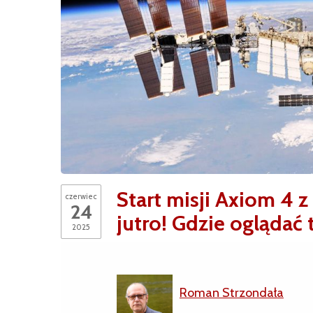
Start misji Axiom 4 z
czerwiec
24
jutro! Gdzie oglądać
2025
Roman Strzondała