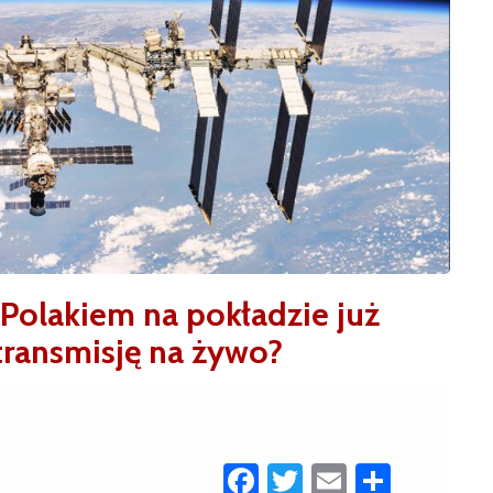
 Polakiem na pokładzie już
 transmisję na żywo?
Facebook
Twitter
Email
Share