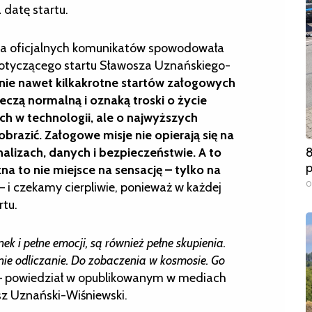
 datę startu.
cja oficjalnych komunikatów spowodowała
otyczącego startu Sławosza Uznańskiego-
ie nawet kilkakrotne startów załogowych
zeczą normalną i oznaką troski o życie
ch w technologii, ale o najwyższych
razić. Załogowe misje nie opierają się na
alizach, danych i bezpieczeństwie. A to
8
a to nie miejsce na sensację – tylko na
0
 i czekamy cierpliwie, ponieważ w każdej
rtu.
ek i pełne emocji, są również pełne skupienia.
ie odliczanie. Do zobaczenia w kosmosie. Go
 powiedział w opublikowanym w mediach
z Uznański-Wiśniewski.