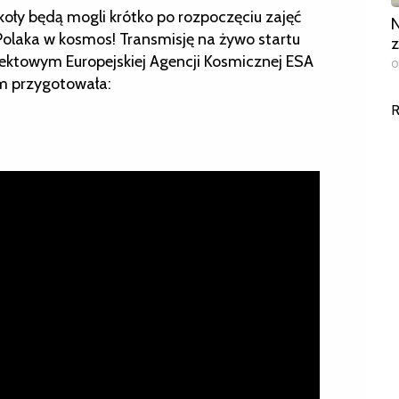
oły będą mogli krótko po rozpoczęciu zajęć
N
Polaka w kosmos! Transmisję na żywo startu
z
jektowym Europejskiej Agencji Kosmicznej ESA
0
 przygotowała:
R