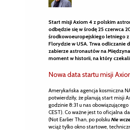
Start misji Axiom 4 z polskim as
odbędzie się w środę 25 czerwca 20
środkowoeuropejskiego letniego 
Florydzie w USA. Trwa odliczanie d
zabierze astronautów na Międzyna
moment w historii, na który czekali
Nowa data startu misji Axi
Amerykańska agencja kosmiczna NAS
potwierdziły, że planują start misji
godzinie 8:31 u nas obowiązującego
CEST). Co ważne jest to oficjalna 
(Not Earlier Than, po polsku
Nie wcze
wciąż tylko okno startowe, technic