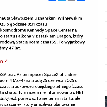
tronautą Sławoszem Uznańskim-Wiśniewskim
25 o godzinie 8:31 czasu
z kosmodromu Kennedy Space Center na
o startu Falkona 9 z statkiem Dragon, który
rodową Stację Kosmiczną ISS. To wyjątkowy
śmy 47 lat.
om 4
A oraz Axiom Space i SpaceX oficjalnie
 Axiom 4 (Ax-4) na środę 25 czerwca 2025 o
 czasu środkowoeuropejskiego letniego (czasu
data startu. Tym razem nie informowano o NET
śniej niż
), ponieważ to nie termin startu, ale
zny szacunek, który umożliwia planowanie