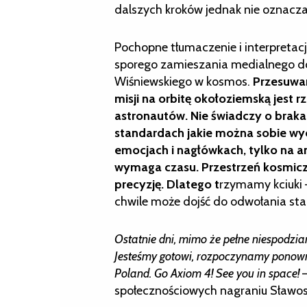
dalszych kroków jednak nie oznacza
Pochopne tłumaczenie i interpreta
sporego zamieszania medialnego d
Wiśniewskiego w kosmos.
Przesuwan
misji na orbitę okołoziemską jest r
astronautów. Nie świadczy o braka
standardach jakie można sobie wyob
emocjach i nagłówkach, tylko na an
wymaga czasu. Przestrzeń kosmiczn
precyzję. Dlatego t
rzymamy kciuki –
chwile może dojść do odwołania sta
Ostatnie dni, mimo że pełne niespodzian
Jesteśmy gotowi, rozpoczynamy ponown
Poland. Go Axiom 4! See you in space!
–
społecznościowych nagraniu Sławos