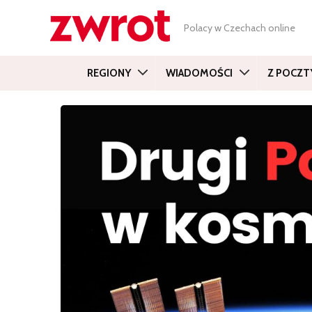
Polacy w Czechach online
REGIONY
WIADOMOŚCI
Z POCZT