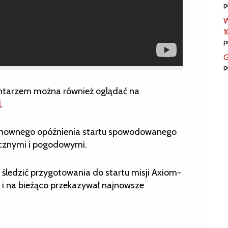
p
W
1
p
G
p
entarzem można również oglądać na
i
.
 ponownego opóźnienia startu spowodowanego
icznymi i pogodowymi.
e śledzić przygotowania do startu misji Axiom-
e i na bieżąco przekazywał najnowsze