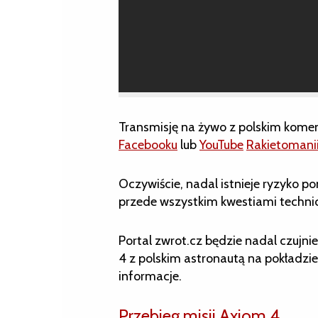
Transmisję na żywo z polskim kom
Facebooku
lub
YouTube
Rakietomani
Oczywiście, nadal istnieje ryzyko
przede wszystkim kwestiami techn
Portal zwrot.cz będzie nadal czujni
4 z polskim astronautą na pokładzi
informacje.
Przebieg misji Axiom 4