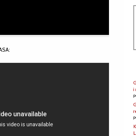
ASA:
G
i
p
G
r
p
K
L