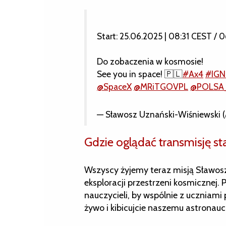
Start: 25.06.2025 | 08:31 CEST / 0
Do zobaczenia w kosmosie!
See you in space! 🇵🇱
#Ax4
#IGN
@SpaceX
@MRiTGOVPL
@POLSA
— Sławosz Uznański-Wiśniewski 
Gdzie oglądać transmisję st
Wszyscy żyjemy teraz misją Sławosz
eksploracji przestrzeni kosmicznej
nauczycieli, by wspólnie z uczniami 
żywo i kibicujcie naszemu astronauc